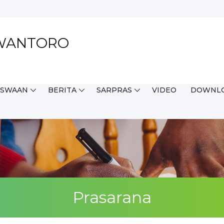
EWANTORO
ISWAAN
BERITA
SARPRAS
VIDEO
DOWNL
Prasarana