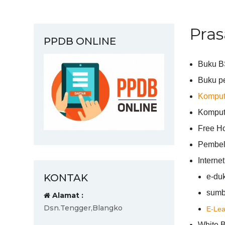
Pras
PPDB ONLINE
Buku B
Buku p
Komput
Komput
Free Ho
Pembela
Interne
KONTAK
e-duk
sumb
Alamat :
Dsn.Tengger,Blangko
E-Lea
White B