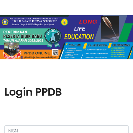
Login PPDB
Login PPDB Online