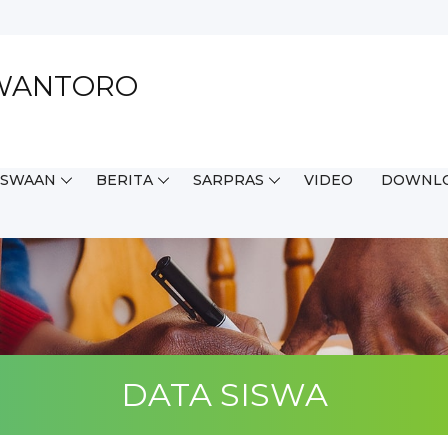
EWANTORO
ISWAAN
BERITA
SARPRAS
VIDEO
DOWNL
DATA SISWA