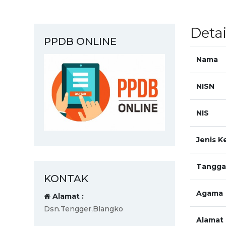
Deta
PPDB ONLINE
Nama
NISN
NIS
Jenis K
Tanggal
KONTAK
Agama
Alamat :
Dsn.Tengger,Blangko
Alamat