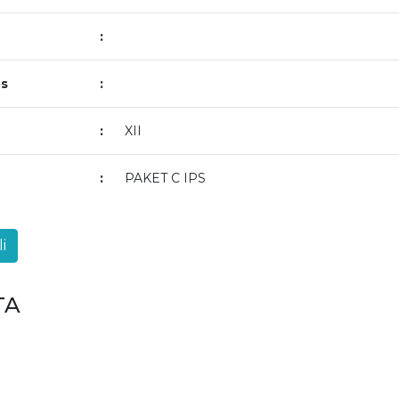
:
s
:
:
XII
n
:
PAKET C IPS
TA