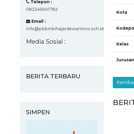
Telepon :
082245601782
Kota
Email :
Kodepo
info@pkbmkihajardewantoro.sch.id
Media Sosial :
Kelas
Jurusa
BERITA TERBARU
BERI
SIMPEN