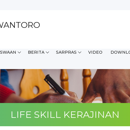
EWANTORO
ISWAAN
BERITA
SARPRAS
VIDEO
DOWNL
LIFE SKILL KERAJINAN