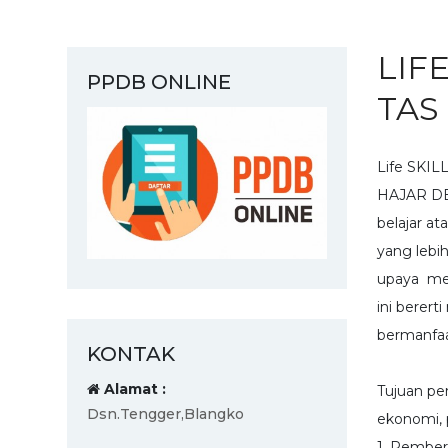
LIF
PPDB ONLINE
TAS
Life SKIL
HAJAR DE
belajar 
yang lebi
upaya mem
ini berer
bermanfaat
KONTAK
Alamat :
Tujuan pe
Dsn.Tengger,Blangko
ekonomi, 
1. Pember