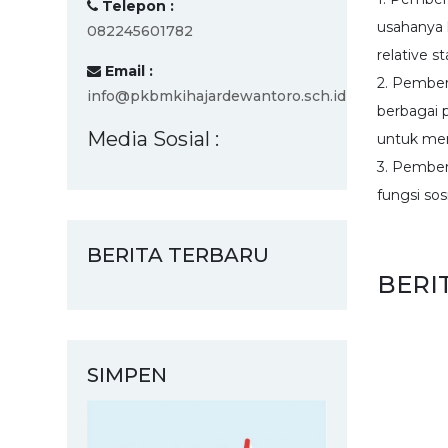
Telepon :
usahanya
082245601782
relative sta
Email :
2. Pember
info@pkbmkihajardewantoro.sch.id
berbagai 
Media Sosial :
untuk men
3. Pember
fungsi sos
BERITA TERBARU
BERI
SIMPEN