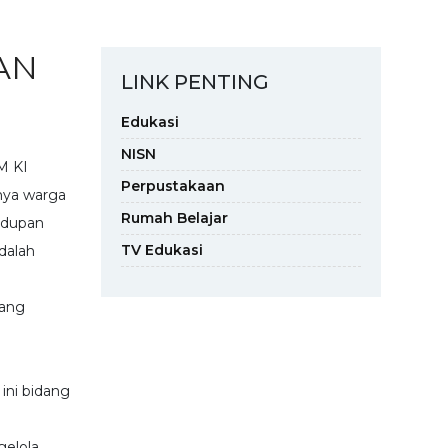
AN
LINK PENTING
Edukasi
NISN
M KI
Perpustakaan
ya warga
Rumah Belajar
idupan
TV Edukasi
dalah
yang
ini bidang
gelola